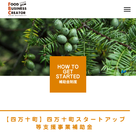
HOW TO
GET
STARTED
補助金制度
【四万十町】四万十町スタートアップ
等支援事業補助金