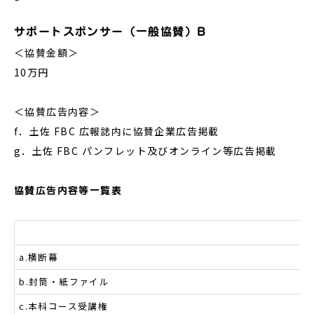
サポートスポンサー（一般協賛）B
＜協賛金額＞
10万円
＜協賛広告内容＞
f．土佐 FBC 広報誌内に協賛企業広告掲載
g．土佐 FBC パンフレット及びオンライン等広告掲載
協賛広告内容等一覧表
ビ
a.横断幕
b.封筒・紙ファイル
c.本科コース受講権