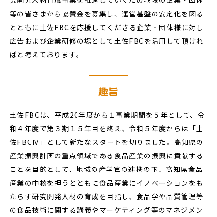
究開発人材育成事業を推進していくため地域の企業・団体
等の皆さまから協賛金を募集し、運営基盤の安定化を図る
とともに土佐FBCを応援してくださる企業・団体様に対し
広告および企業研修の場として土佐FBCを活用して頂けれ
ばと考えております。
趣旨
土佐FBCは、平成20年度から１事業期間を５年として、令
和４年度で第３期１５年目を終え、令和５年度からは「土
佐FBCⅣ」として新たなスタートを切りました。高知県の
産業振興計画の重点領域である食品産業の振興に貢献する
ことを目的として、地域の産学官の連携の下、高知県食品
産業の中核を担うとともに食品産業にイノベーションをも
たらす研究開発人材の育成を目指し、食品学や品質管理等
の食品技術に関する講義やマーケティング等のマネジメン