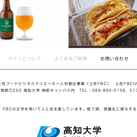
サイトについて
よくあるご質問
お問い合わせ
土佐フードビジネスクリエーター
人材創出事業（土佐FBC）
土佐FBCI
市物部乙200
高知大学 物部キャンパス内
TEL：088-864-5158、51
は、FBCの文字を用いて人と志を表しています。修了時、受講生に授与す