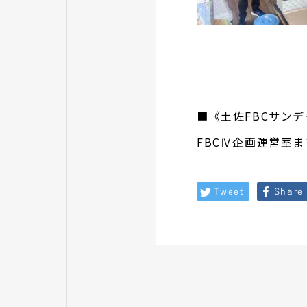
■《土佐FBCサン
FBCⅣ企画運営室
Tweet
Share