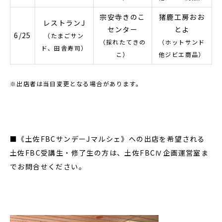
宗安寺きのこ
猪鹿工房おお
レストランJ
センター
とよ
6/25
（たまごサン
（採れたてきの
（ホットサンド
ド、田舎寿司）
こ）
他ジビエ商品）
※出店者は当日変更となる場合があります。
■《土佐FBCサンデーJマルシェ》への出店を希望される
土佐FBC受講生・修了生の方は、土佐FBCⅣ企画運営室ま
でお問合せください。