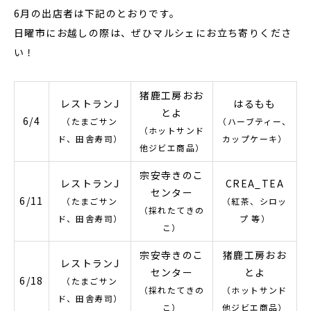
6月の出店者は下記のとおりです。
日曜市にお越しの際は、ぜひマルシェにお立ち寄りくださ
い！
猪鹿工房おお
レストランJ
はるもも
とよ
6/4
（たまごサン
（ハーブティー、
（ホットサンド
ド、田舎寿司）
カップケーキ）
他ジビエ商品）
宗安寺きのこ
レストランJ
CREA_TEA
センター
6/11
（たまごサン
（紅茶、シロッ
（採れたてきの
ド、田舎寿司）
プ 等）
こ）
宗安寺きのこ
猪鹿工房おお
レストランJ
センター
とよ
6/18
（たまごサン
（採れたてきの
（ホットサンド
ド、田舎寿司）
こ）
他ジビエ商品）